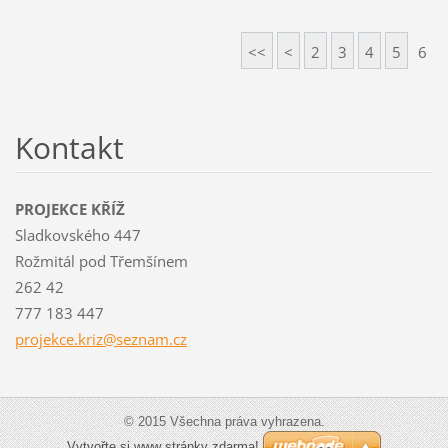
<<
<
2
3
4
5
6
Kontakt
PROJEKCE KŘÍŽ
Sladkovského 447
Rožmitál pod Třemšínem
262 42
777 183 447
projekce
.kriz@se
znam.cz
© 2015 Všechna práva vyhrazena.
Vytvořte si www stránky zdarma!