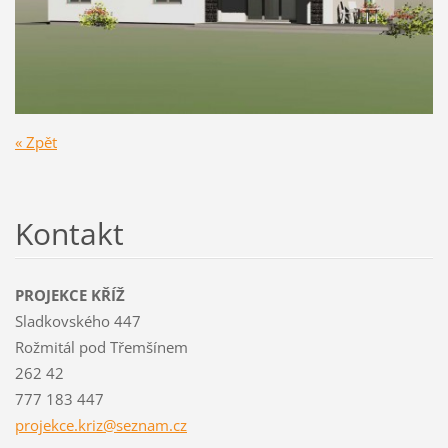
« Zpět
Kontakt
PROJEKCE KŘÍŽ
Sladkovského 447
Rožmitál pod Třemšínem
262 42
777 183 447
projekce
.kriz@se
znam.cz